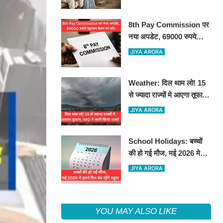
8th Pay Commission पर
नया अपडेट, 69000 रुपये
न्यूनतम वेतन पर ज़ोर
JIYA ARORA
Weather: दिल थाम लो! 15
से ज्यादा राज्यों मे आएगा तूफान,
IMD ने जारी किया अलर्ट
JIYA ARORA
School Holidays: बच्चों
की हो गई मौज, मई 2026 मे
इतने दिन बंद रहेंगे स्कूल
JIYA ARORA
YOU MAY ALSO LIKE