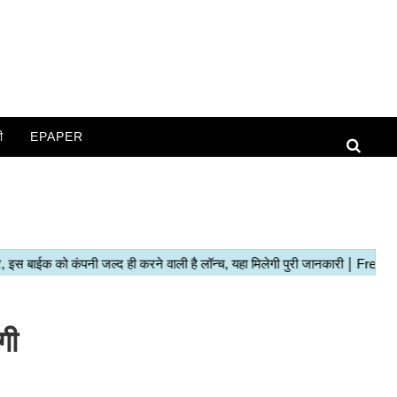
ी
EPAPER
गी