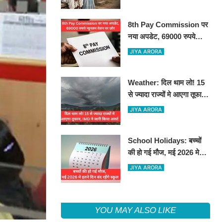
8th Pay Commission पर
नया अपडेट, 69000 रुपये
न्यूनतम वेतन पर ज़ोर
JIYA ARORA
Weather: दिल थाम लो! 15
से ज्यादा राज्यों मे आएगा तूफान,
IMD ने जारी किया अलर्ट
JIYA ARORA
School Holidays: बच्चों
की हो गई मौज, मई 2026 मे
इतने दिन बंद रहेंगे स्कूल
JIYA ARORA
YOU MAY ALSO LIKE