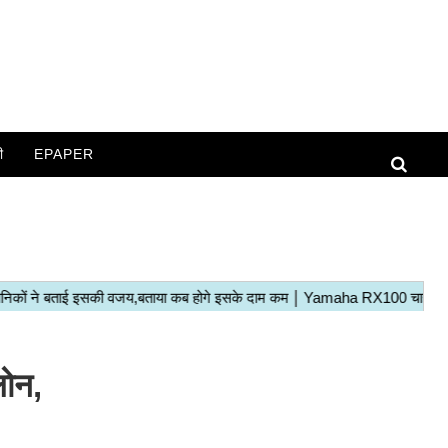
ी
EPAPER
लोन,