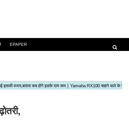
ी
EPAPER
़ोतरी,