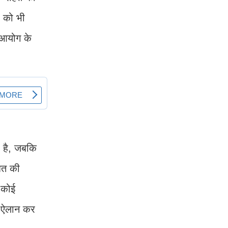
र को भी
न आयोग के
7 है, जबकि
शत की
 कोई
ा ऐलान कर