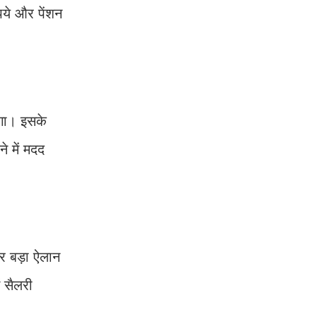
पये और पेंशन
आएगा। इसके
े में मदद
र बड़ा ऐलान
 सैलरी