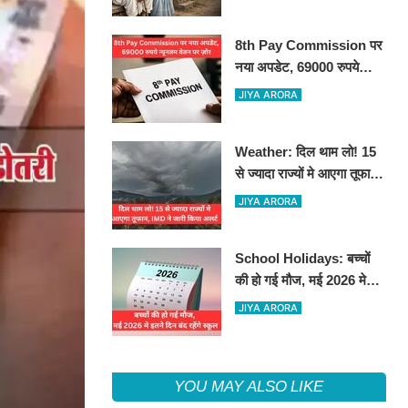
8th Pay Commission पर
नया अपडेट, 69000 रुपये
न्यूनतम वेतन पर ज़ोर
JIYA ARORA
Weather: दिल थाम लो! 15
से ज्यादा राज्यों मे आएगा तूफान,
IMD ने जारी किया अलर्ट
JIYA ARORA
School Holidays: बच्चों
की हो गई मौज, मई 2026 मे
इतने दिन बंद रहेंगे स्कूल
JIYA ARORA
YOU MAY ALSO LIKE