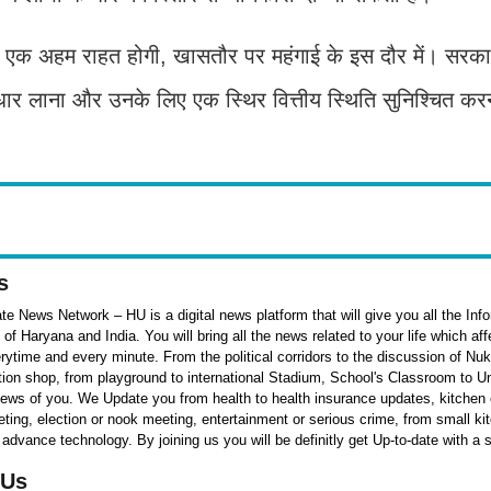
िए एक अहम राहत होगी, खासतौर पर महंगाई के इस दौर में। सरक
 सुधार लाना और उनके लिए एक स्थिर वित्तीय स्थिति सुनिश्चित कर
s
e News Network – HU is a digital news platform that will give you all the Inf
f Haryana and India. You will bring all the news related to your life which af
rytime and every minute. From the political corridors to the discussion of Nu
ation shop, from playground to international Stadium, School's Classroom to Un
 news of you. We Update you from health to health insurance updates, kitchen o
ieting, election or nook meeting, entertainment or serious crime, from small k
 advance technology. By joining us you will be definitly get Up-to-date with a 
 Us