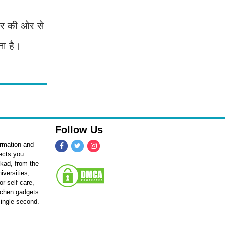
ार की ओर से
ना है।
Follow Us
ormation and
fects you
kkad, from the
iversities,
r self care,
itchen gadgets
single second.