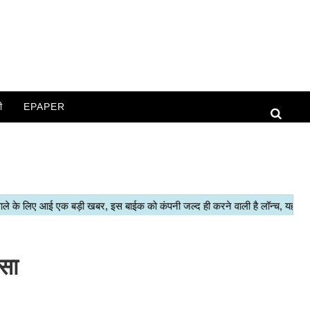
ी
EPAPER
सा