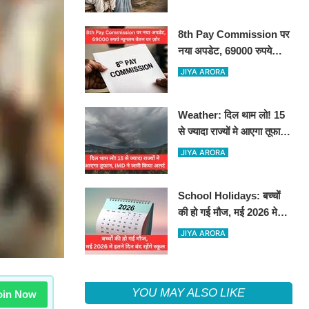
8th Pay Commission पर
नया अपडेट, 69000 रुपये
न्यूनतम वेतन पर ज़ोर
JIYA ARORA
Weather: दिल थाम लो! 15
से ज्यादा राज्यों मे आएगा तूफान,
IMD ने जारी किया अलर्ट
JIYA ARORA
School Holidays: बच्चों
की हो गई मौज, मई 2026 मे
इतने दिन बंद रहेंगे स्कूल
JIYA ARORA
YOU MAY ALSO LIKE
in Now