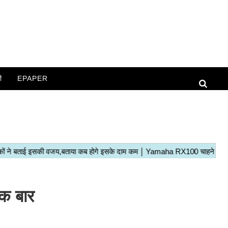
ी
EPAPER
क बार