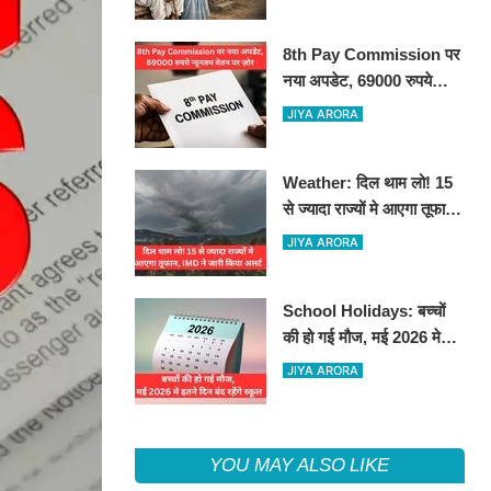
8th Pay Commission पर
नया अपडेट, 69000 रुपये
न्यूनतम वेतन पर ज़ोर
JIYA ARORA
Weather: दिल थाम लो! 15
से ज्यादा राज्यों मे आएगा तूफान,
IMD ने जारी किया अलर्ट
JIYA ARORA
School Holidays: बच्चों
की हो गई मौज, मई 2026 मे
इतने दिन बंद रहेंगे स्कूल
JIYA ARORA
YOU MAY ALSO LIKE