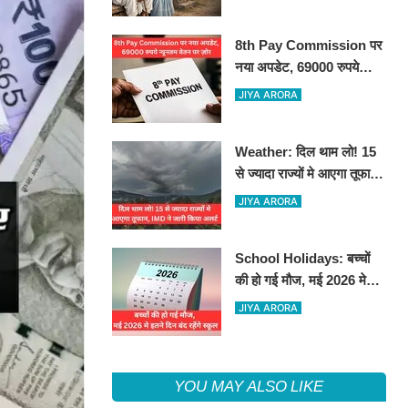
8th Pay Commission पर
नया अपडेट, 69000 रुपये
न्यूनतम वेतन पर ज़ोर
JIYA ARORA
Weather: दिल थाम लो! 15
से ज्यादा राज्यों मे आएगा तूफान,
IMD ने जारी किया अलर्ट
JIYA ARORA
School Holidays: बच्चों
की हो गई मौज, मई 2026 मे
इतने दिन बंद रहेंगे स्कूल
JIYA ARORA
YOU MAY ALSO LIKE