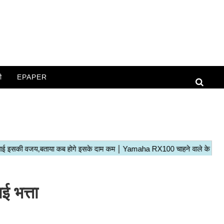
ी
EPAPER
ई भत्ता