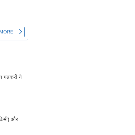
िन गडकरी ने
6 किमी) और