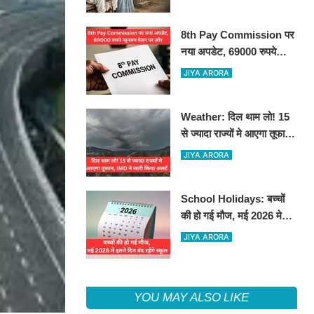
8th Pay Commission पर
नया अपडेट, 69000 रुपये
न्यूनतम वेतन पर ज़ोर
JIYA ARORA
Weather: दिल थाम लो! 15
से ज्यादा राज्यों मे आएगा तूफान,
IMD ने जारी किया अलर्ट
JIYA ARORA
School Holidays: बच्चों
की हो गई मौज, मई 2026 मे
इतने दिन बंद रहेंगे स्कूल
JIYA ARORA
YOU MAY ALSO LIKE