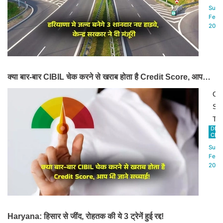
भवन
केंद्
Sun,
देने
यूए
सरक
Feb
का
2025
रोह
ने
फैस
का
हरि
किय
औच
और
है।
निरी
पंज
किय
क्या बार-बार CIBIL चेक करने से खराब होता है Credit Score, आप भी
में
जाने सच्चाई!
3
Cre
नए
Sc
हाईव
Tip
बनान
DILI
:
CHO
की
लोन
Sun,
मंजू
या
Feb
2025
दे
क्रे
दी
कार्
है।
के
केंद्
लिए
सरक
Haryana: हिसार से जींद, रोहतक की ये 3 ट्रेनें हुई रद्द!
आवे