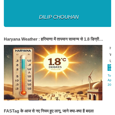
DILIP CHOUHAN
Haryana Weather : हरियाणा में तापमान सामान्य से 1.8 डिग्री
अधिक, 3 अप्रैल तक जारी रहेगी गर्मी
Ha
We
Up
DILI
:
CHO
चंड
Tue,1
में
Apr
2025
गर्मी
का
अस
बढ़त
FASTag के आज से नए नियम हुए लागू, जाने क्या-क्या है बदला
जा